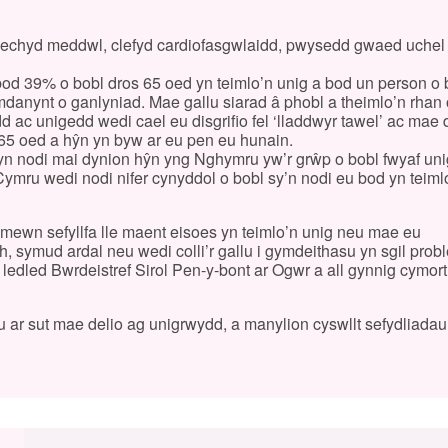
r iechyd meddwl, clefyd cardiofasgwlaidd, pwysedd gwaed uchel
od 39% o bobl dros 65 oed yn teimlo’n unig a bod un person o
anynt o ganlyniad. Mae gallu siarad â phobl a theimlo’n rhan 
ac unigedd wedi cael eu disgrifio fel ‘lladdwyr tawel’ ac mae 
 65 oed a hŷn yn byw ar eu pen eu hunain.
yn nodi mai dynion hŷn yng Nghymru yw’r grŵp o bobl fwyaf uni
ru wedi nodi nifer cynyddol o bobl sy’n nodi eu bod yn teiml
mewn sefyllfa lle maent eisoes yn teimlo’n unig neu mae eu
, symud ardal neu wedi colli’r gallu i gymdeithasu yn sgil pro
ledled Bwrdeistref Sirol Pen-y-bont ar Ogwr a all gynnig cymort
 ar sut mae delio ag unigrwydd, a manylion cyswllt sefydliadau