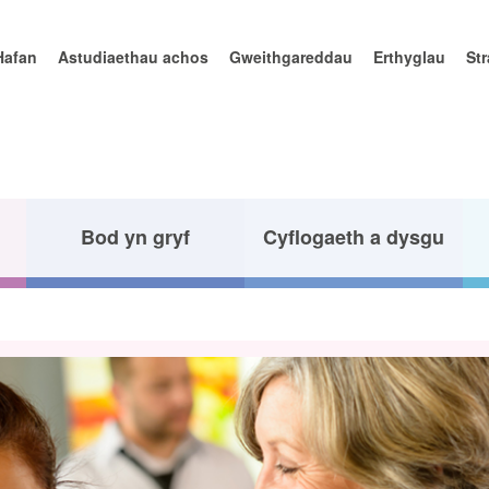
Hafan
Astudiaethau achos
Gweithgareddau
Erthyglau
St
Bod yn gryf
Cyflogaeth a dysgu