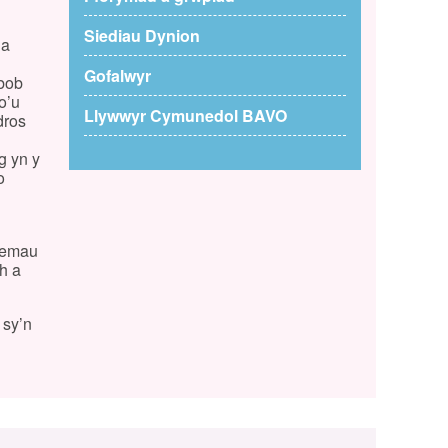
Siediau Dynion
 a
Gofalwyr
 bob
o’u
Llywwyr Cymunedol BAVO
dros
g yn y
o
blemau
h a
 sy’n