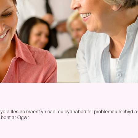
hyd a lles ac maent yn cael eu cydnabod fel problemau iechyd a
-bont ar Ogwr.