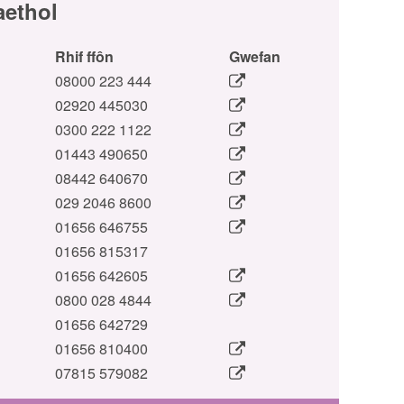
aethol
Rhif ffôn
Gwefan
08000 223 444
02920 445030
0300 222 1122
01443 490650
08442 640670
029 2046 8600
01656 646755
01656 815317
01656 642605
0800 028 4844
01656 642729
01656 810400
07815 579082