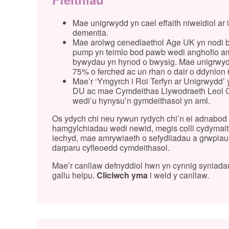
Mae unigrwydd yn cael effaith niweidiol a
dementia.
Mae arolwg cenedlaethol Age UK yn nodi b
pump yn teimlo bod pawb wedi anghofio amd
bywydau yn hynod o bwysig. Mae unigrwydd 
75% o ferched ac un rhan o dair o ddynion
Mae’r ‘Ymgyrch i Roi Terfyn ar Unigrwydd’ 
DU ac mae Cymdeithas Llywodraeth Leol Cym
wedi’u hynysu’n gymdeithasol yn aml.
Os ydych chi neu rywun rydych chi’n ei adnabod 
hamgylchiadau wedi newid, megis colli cydymaith
iechyd, mae amrywiaeth o sefydliadau a grwpiau 
darparu cyfleoedd cymdeithasol.
Mae’r canllaw defnyddiol hwn yn cynnig syniadau
gallu helpu.
Cliciwch yma
i weld y canllaw.