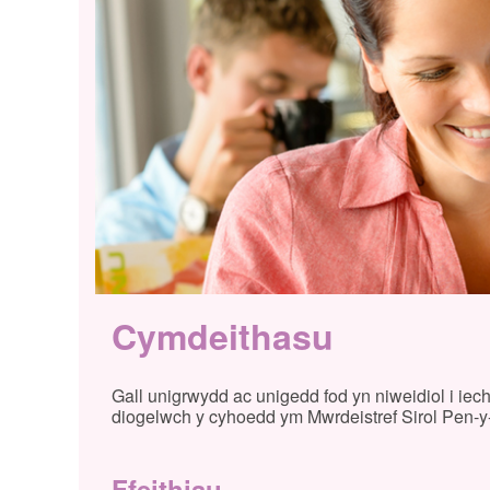
Cymdeithasu
Gall unigrwydd ac unigedd fod yn niweidiol i iec
diogelwch y cyhoedd ym Mwrdeistref Sirol Pen-y
Ffeithiau