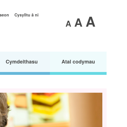
A
raeon
Cysylltu â ni
A
A
Cymdeithasu
Atal codymau