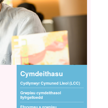
Cymdeithasu
Cydlynwyr Cymuned Lleol (LCC)
Grwpiau cymdeithasol
llyfrgelloedd
Fforymau a grwpiau