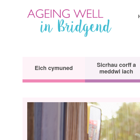
Sicrhau corff a
Eich cymuned
meddwl iach