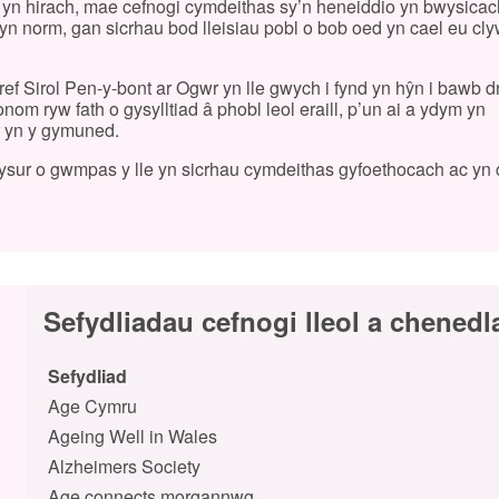
yn hirach, mae cefnogi cymdeithas sy’n heneiddio yn bwysica
 norm, gan sicrhau bod lleisiau pobl o bob oed yn cael eu cl
f Sirol Pen-y-bont ar Ogwr yn lle gwych i fynd yn hŷn i bawb d
m ryw fath o gysylltiad â phobl leol eraill, p’un ai a ydym yn
r yn y gymuned.
ysur o gwmpas y lle yn sicrhau cymdeithas gyfoethocach ac yn 
Sefydliadau cefnogi lleol a chenedl
Sefydliad
Age Cymru
Ageing Well in Wales
Alzheimers Society
Age connects morgannwg