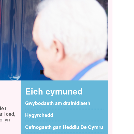
Eich cymuned
Gwybodaeth am drafnidiaeth
e i
r i oed,
Hygyrchedd
ol yn
Cefnogaeth gan Heddlu De Cymru