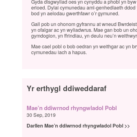
Gyda disgwyliad oes yn cynyddu a phobl yn byw 
erioed. Dylai cymunedau aml-genhedlaeth ddod yn
bod yn aelodau gwerthfawr o’r gymuned.
Gall pob un ohonom gyfrannu at wneud Bwrdeistre
yn ofalgar ac yn wyliadwrus. Mae gan bob un ohono
gymdogion, yn ffrindiau, yn deulu neu’n weithwy
Mae cael pobl o bob oedran yn weithgar ac yn br
cymunedau iach a hapus.
Yr erthygl ddiweddaraf
Mae’n ddiwrnod rhyngwladol Pobl
30 Sep, 2019
Darllen Mae’n ddiwrnod rhyngwladol Pobl >>