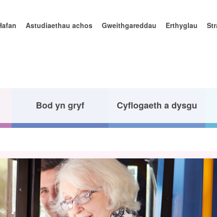
Hafan
Astudiaethau achos
Gweithgareddau
Erthyglau
St
Bod yn gryf
Cyflogaeth a dysgu