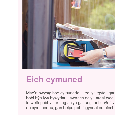
Eich cymuned
Mae’n bwysig bod cymunedau lleol yn ‘gyfeillgar i
bobl hŷn fyw bywydau llawnach ac yn ardal wedi’
fe welir pobl yn annog ac yn galluogi pobl hŷn
eu cymunedau, gan helpu pobl i gynnal eu hiechy