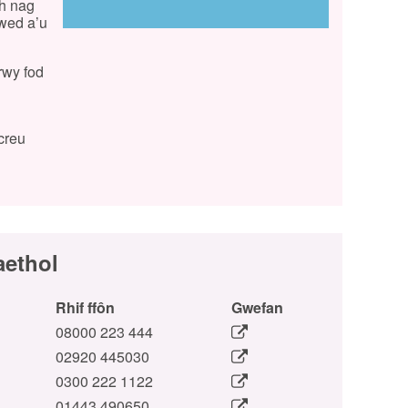
ch nag
ywed a’u
rwy fod
creu
aethol
Rhif ffôn
Gwefan
08000 223 444
02920 445030
0300 222 1122
01443 490650