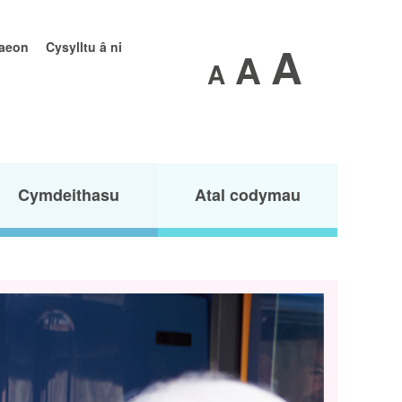
A
raeon
Cysylltu â ni
A
A
Cymdeithasu
Atal codymau