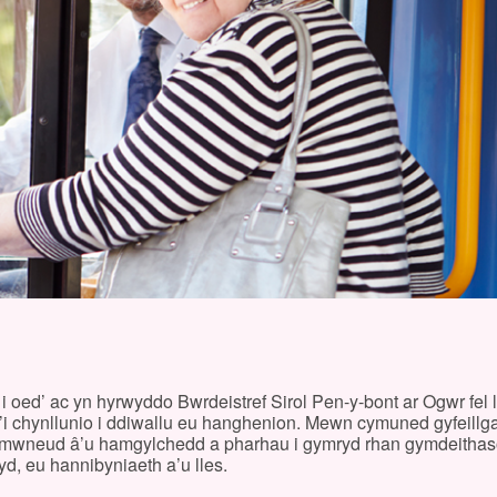
 oed’ ac yn hyrwyddo Bwrdeistref Sirol Pen-y-bont ar Ogwr fel ll
i chynllunio i ddiwallu eu hanghenion. Mewn cymuned gyfeillga
 i ymwneud â’u hamgylchedd a pharhau i gymryd rhan gymdeithas
d, eu hannibyniaeth a’u lles.