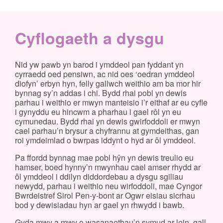
Cyflogaeth a dysgu
Nid yw pawb yn barod i ymddeol pan fyddant yn
cyrraedd oed pensiwn, ac nid oes ‘oedran ymddeol
diofyn’ erbyn hyn, felly gallwch weithio am ba mor hir
bynnag sy’n addas i chi. Bydd rhai pobl yn dewis
parhau i weithio er mwyn manteisio i’r eithaf ar eu cyfle
i gynyddu eu hincwm a pharhau i gael rôl yn eu
cymunedau. Bydd rhai yn dewis gwirfoddoli er mwyn
cael parhau’n brysur a chyfrannu at gymdeithas, gan
roi ymdeimlad o bwrpas iddynt o hyd ar ôl ymddeol.
Pa ffordd bynnag mae pobl hŷn yn dewis treulio eu
hamser, boed hynny’n mwynhau cael amser rhydd ar
ôl ymddeol i ddilyn diddordebau a dysgu sgiliau
newydd, parhau i weithio neu wirfoddoli, mae Cyngor
Bwrdeistref Sirol Pen-y-bont ar Ogwr eisiau sicrhau
bod y dewisiadau hyn ar gael yn rhwydd i bawb.
Gyda mwy a mwy o wasanaethau’n symud ar-lein, gall