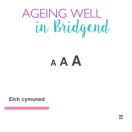
A
A
A
Eich cymuned
☰