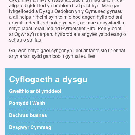
allgáu digidol fod yn broblem i rai pobl hŷn. Mae gan
lyfrgelloedd a Dysgu Oedolion yn y Gymuned gyrsiau
a all helpu’r rheini sy’n teimlo bod angen hyfforddiant
arnynt i ddeall technoleg yn well, ac mae amrywiaeth o
sefydliadau eraill ledled Bwrdeistref Sirol Pen-y-bont
ar Ogwr sy’n darparu hyfforddiant ar gyfer ystod eang o
setiau o sgiliau.
Gallwch hefyd gael cyngor yn lleol ar fanteisio i’r eithaf
ar yr arian sydd gan bobl i gynnal eu lles.
Cyflogaeth a dysgu
Gweithio ar ôl ymddeol
Pontydd i Waith
Dechrau busnes
Dysgwyr Cymraeg