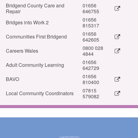
Bridgend County Care and
01656
Repair
646755
01656
Bridges into Work 2
815317
01656
Communities First Bridgend
642605
0800 028
Careers Wales
4844
01656
Adult Community Learning
642729
01656
BAVO
810400
07815
Local Community Coordinators
579082