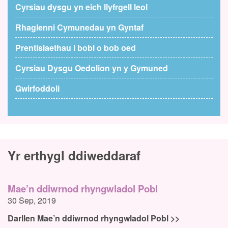
Cyrsiau dysgu yn eich llyfrgell leol
Rhaglenni Cymunedau yn Gyntaf
Prentisiaethau i bobl o bob oed
Cyrsiau Dysgu Oedolion yn y Gymuned
Gwirfoddoli
Yr erthygl ddiweddaraf
Mae’n ddiwrnod rhyngwladol Pobl
30 Sep, 2019
Darllen Mae’n ddiwrnod rhyngwladol Pobl >>