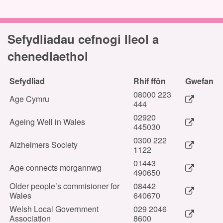
Sefydliadau cefnogi lleol a
chenedlaethol
Sefydliad
Rhif ffôn
Gwefan
08000 223
Age Cymru
444
02920
Ageing Well in Wales
445030
0300 222
Alzheimers Society
1122
01443
Age connects morgannwg
490650
Older people’s commisioner for
08442
Wales
640670
Welsh Local Government
029 2046
Association
8600