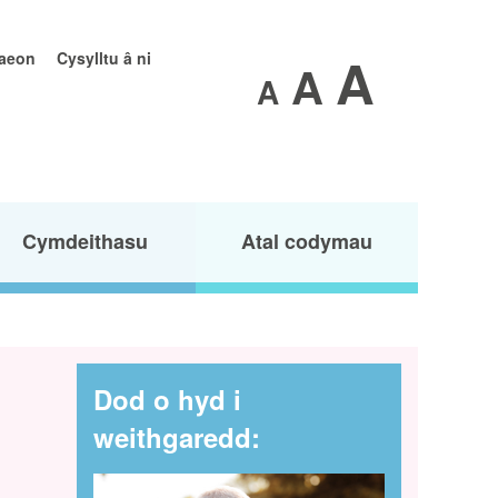
A
raeon
Cysylltu â ni
A
A
Cymdeithasu
Atal codymau
Dod o hyd i
weithgaredd: