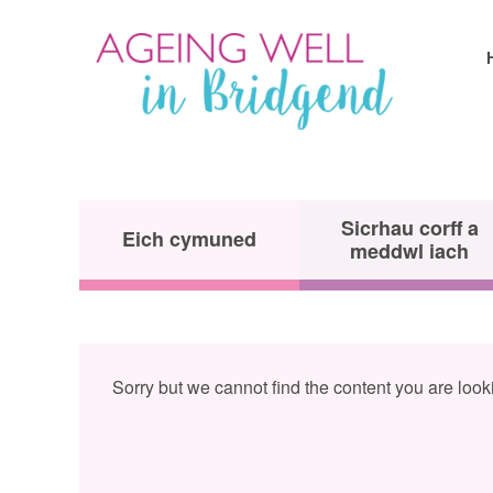
Sicrhau corff a
Eich cymuned
meddwl iach
Sorry but we cannot find the content you are loo