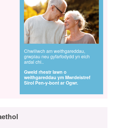
Chwiliwch am weithgareddau,
grwpiau neu gyfarfodydd yn eich
ardal chi..
Gweld rhestr lawn o
weithgareddau ym Mwrdeistref
Sirol Pen-y-bont ar Ogwr.
aethol