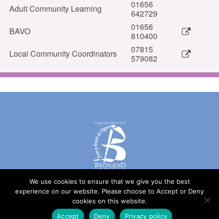
01656
Adult Community Learning
642729
01656
BAVO
810400
07815
Local Community Coordinators
579082
We use cookies to ensure that we give you the best
experience on our website. Please choose to Accept or Deny
cookies on this website.
© Cyngor Bwrdeistref Sirol Pen-y-bont ar Ogwr
Accept
Deny
Privacy policy