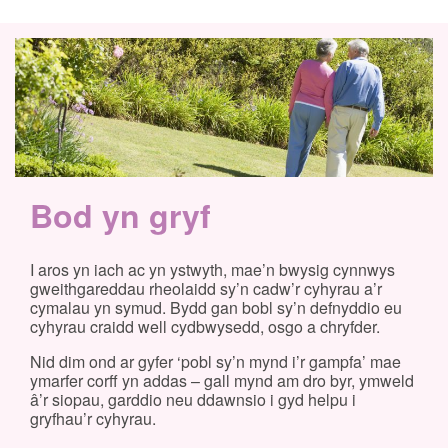
Bod yn gryf
I aros yn iach ac yn ystwyth, mae’n bwysig cynnwys
gweithgareddau rheolaidd sy’n cadw’r cyhyrau a’r
cymalau yn symud. Bydd gan bobl sy’n defnyddio eu
cyhyrau craidd well cydbwysedd, osgo a chryfder.
Nid dim ond ar gyfer ‘pobl sy’n mynd i’r gampfa’ mae
ymarfer corff yn addas – gall mynd am dro byr, ymweld
â’r siopau, garddio neu ddawnsio i gyd helpu i
gryfhau’r cyhyrau.