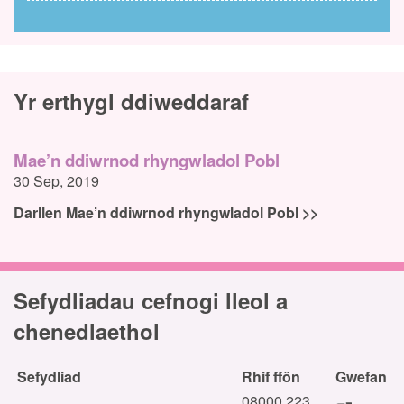
Yr erthygl ddiweddaraf
Mae’n ddiwrnod rhyngwladol Pobl
30 Sep, 2019
Darllen Mae’n ddiwrnod rhyngwladol Pobl >>
Sefydliadau cefnogi lleol a
chenedlaethol
Sefydliad
Rhif ffôn
Gwefan
08000 223