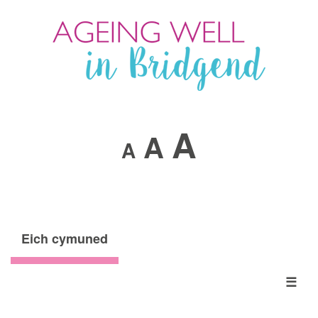
A
A
A
Eich cymuned
☰