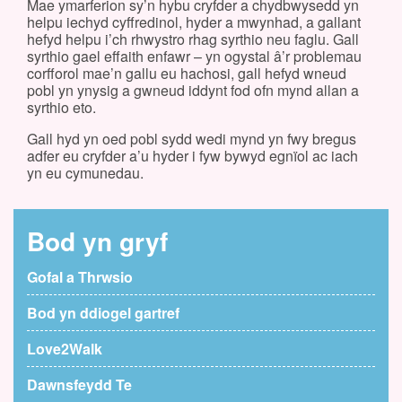
Mae ymarferion sy’n hybu cryfder a chydbwysedd yn
helpu iechyd cyffredinol, hyder a mwynhad, a gallant
hefyd helpu i’ch rhwystro rhag syrthio neu faglu. Gall
syrthio gael effaith enfawr – yn ogystal â’r problemau
corfforol mae’n gallu eu hachosi, gall hefyd wneud
pobl yn ynysig a gwneud iddynt fod ofn mynd allan a
syrthio eto.
Gall hyd yn oed pobl sydd wedi mynd yn fwy bregus
adfer eu cryfder a’u hyder i fyw bywyd egnïol ac iach
yn eu cymunedau.
Bod yn gryf
Gofal a Thrwsio
Bod yn ddiogel gartref
Love2Walk
Dawnsfeydd Te