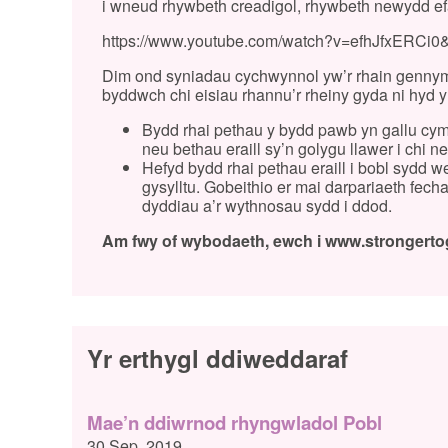
i wneud rhywbeth creadigol, rhywbeth newydd efall
https://www.youtube.com/watch?v=efhJfxERCi0&
Dim ond syniadau cychwynnol yw’r rhain gennym n
byddwch chi eisiau rhannu’r rheiny gyda ni hyd y
Bydd rhai pethau y bydd pawb yn gallu cymr
neu bethau eraill sy’n golygu llawer i chi 
Hefyd bydd rhai pethau eraill i bobl sydd w
gysylltu. Gobeithio er mai darpariaeth fec
dyddiau a’r wythnosau sydd i ddod.
Am fwy of wybodaeth, ewch i
www.strongerto
Yr erthygl ddiweddaraf
Mae’n ddiwrnod rhyngwladol Pobl
30 Sep, 2019