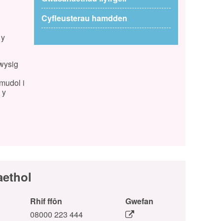
Cyfleusterau hamdden
 y
bwysig
ymudol i
 y
aethol
Rhif ffôn
Gwefan
08000 223 444