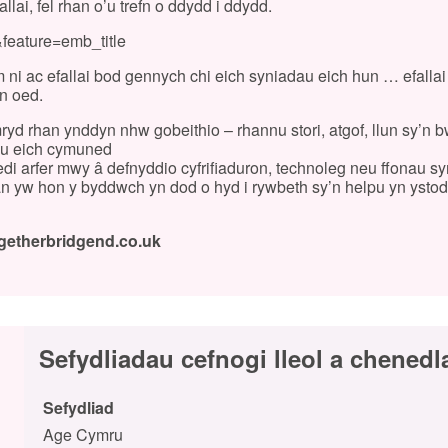
ai, fel rhan o’u trefn o ddydd i ddydd.
feature=emb_title
i ac efallai bod gennych chi eich syniadau eich hun … efallai
n oed.
yd rhan ynddyn nhw gobeithio – rhannu stori, atgof, llun sy’n 
neu eich cymuned
edi arfer mwy â defnyddio cyfrifiaduron, technoleg neu ffonau s
han yw hon y byddwch yn dod o hyd i rywbeth sy’n helpu yn ystod
getherbridgend.co.uk
Sefydliadau cefnogi lleol a chenedl
Sefydliad
Age Cymru