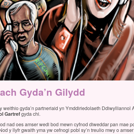
yfach Gyda’n Gilydd
y weithio gyda’n partneriaid yn Ymddiriedolaeth Ddiwylliannol
l Gartref
gyda chi.
bod nad oes amser wedi bod mewn cyfnod diweddar pan mae po
d y llyfr gwaith yma yw cefnogi pobl sy’n treulio mwy o amser 