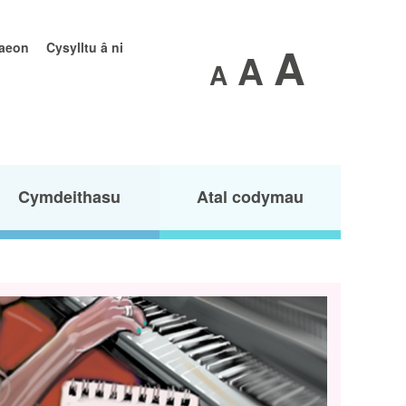
A
raeon
Cysylltu â ni
A
A
Cymdeithasu
Atal codymau