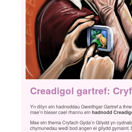
Creadigol gartref: Cr
Yn dilyn ein hadnoddau Gweithgar Gartref a thrw
mae’n bleser cael rhannu ein
hadnodd Creadigo
Mae ein thema Cryfach Gyda’n Gilydd yn cydna
chymunedau wedi bod angen ei gilydd gymaint. No