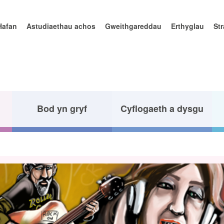
Hafan
Astudiaethau achos
Gweithgareddau
Erthyglau
St
Bod yn gryf
Cyflogaeth a dysgu