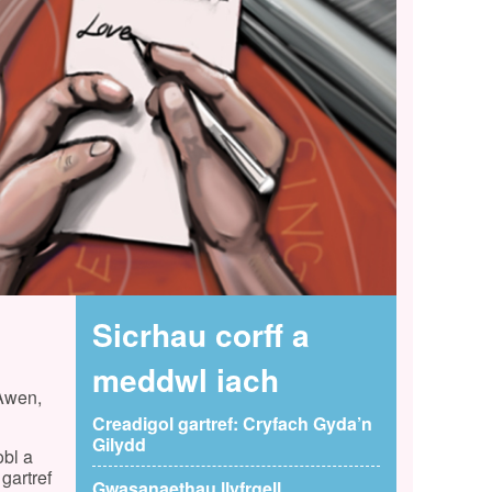
Sicrhau corff a
meddwl iach
 Awen,
Creadigol gartref: Cryfach Gyda’n
Gilydd
bl a
gartref
Gwasanaethau llyfrgell